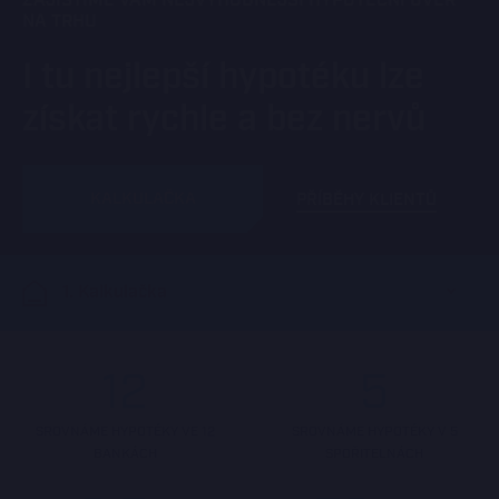
ZAJISTÍME VÁM NEJVÝHODNĚJŠÍ HYPOTEČNÍ ÚVĚR
NA TRHU
I tu nejlepší hypotéku lze
získat rychle a bez nervů
KALKULAČKA
PŘÍBĚHY KLIENTŮ
1. Kalkulačka
12
5
SROVNÁME HYPOTÉKY VE 12
SROVNÁME HYPOTÉKY V 5
BANKÁCH
SPOŘITELNÁCH