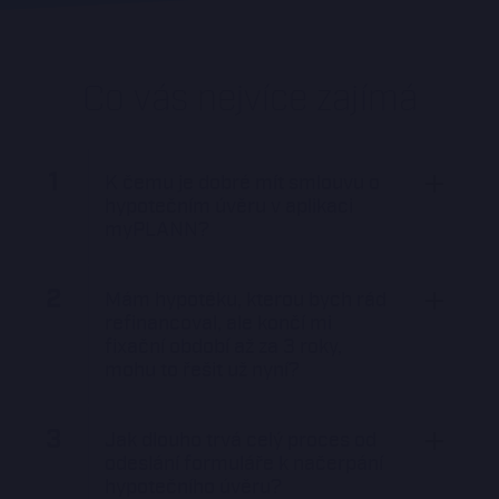
Co vás nejvíce zajímá
1
K čemu je dobré mít smlouvu o
hypotečním úvěru v aplikaci
myPLANN?
2
Mám hypotéku, kterou bych rád
refinancoval, ale končí mi
fixační období až za 3 roky,
mohu to řešit už nyní?
3
Jak dlouho trvá celý proces od
odeslání formuláře k načerpání
hypotečního úvěru?