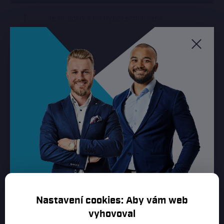
1
Je odborník na hypoteční úvěry
2
Srovná nabídky hypoték všech bank
3
Nekouká jen na úrokovou sazbu
4
Provádí klienta celým procesem
Podpisem smlouvy pro něj spolupráce
5
začíná
6
Má spokojené klienty
Nastavení cookies: Aby vám web
7
Rychlý přístup ke všem svým smlouvám
vyhovoval