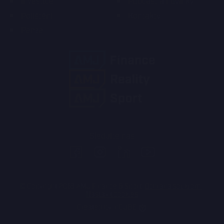
Investice
Podcast a novinky
Pojištění
Kontakty
Penze
Sledujte nás
facebook
instagram
linkedin
youtube
© Copyright 2018 AMJ Finance & Sport
Ochrana soukromí
Nastavit cookies
Created by inCUBE