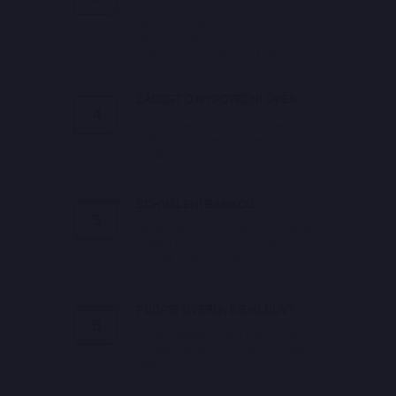
Společně vybereme pro Vás tu
nejlepší hypotéku na
Když máme nejlepší hypotéku vybranou, připraví
financování Vašeho bydlení.
Vám náš hypoteční specialista žádost o hypotéku
do dané banky a pomůže Vám s celým procesem
ŽÁDOST O HYPOTEČNÍ ÚVĚR
schvalování hypotéky.
4
Sepíšeme žádost o hypoteční
úvěr a dodáme kompletní
podklady.
5. krok: Podpis smlouvy o
hypotečním úvěru
SCHVÁLENÍ BANKOU
5
Banka zhodnotí podklady, udělá
Jakmile banka schválí Vaši hypotéku, zvolíte si
odhad nemovitosti a poté
schválí vaši hypotéku.
pobočku dané banky, kde budete chtít podepsat
smlouvu o hypotečním úvěru.
PODPIS ÚVĚROVÉ SMLOUVY
6
Po schválení banka připraví k
6. krok: Čerpání hypotéky
podpisu smlouvu o hypotečním
úvěru.