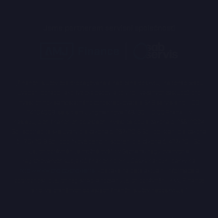
Jsme partnerem servisní společnosti
„Finanční služby zde propagované a nabízené poskytují na tomto webu
uvedení poradci jako fyzické osoby, a to v roli vázaných zástupců pro
investičního/ samostatného zprostředkovatele SAB servis s.r.o., IČO:
24704008, se sídlem Jungmannova 748/30, 110 00 Praha 1, v
následujících finančních oblastech: investice podle zákona č. 256/2004
Sb., spotřebitelské úvěry dle zákona č. 257/2016 Sb., pojištění dle zákona
č. 170/2018 Sb., doplňkové penzijní spoření dle zákona č. 427/2011 Sb.
Jejich oprávnění je možné ověřit v Seznamu regulovaných a
registrovaných subjektů finančního trhu České národní banky na
http://www.cnb.cz/cnb/jerrs
, kde také najdete aktuální informace a
podrobnosti o jejich registraci a rozsahu jejich oprávnění. AMJ Finance
s.r.o. ve zmíněných oblastech finanční služby neposkytuje.“