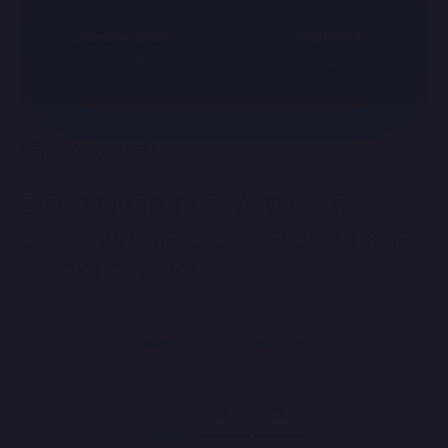
ÚROKOVÁ SAZBA
SPLATNOST
1,79 %
30 let
PŘÍBĚHY KLIENTŮ
Slečna Martincová má svou
první hypotéku a již si užívá své
vlastní bydlení.
PŘEČÍST CELÝ PŘÍBĚH