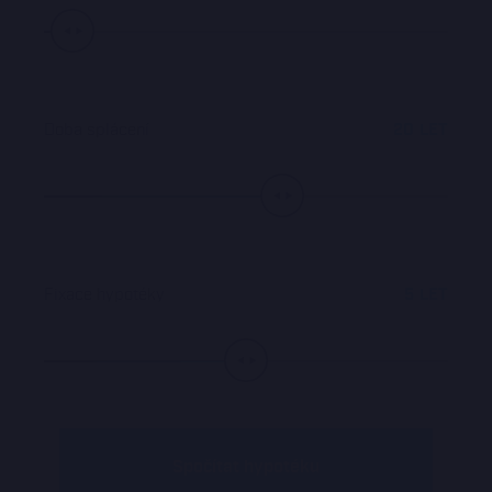
Doba splácení
20
LET
Fixace hypotéky
5
LET
Spočítat hypotéku