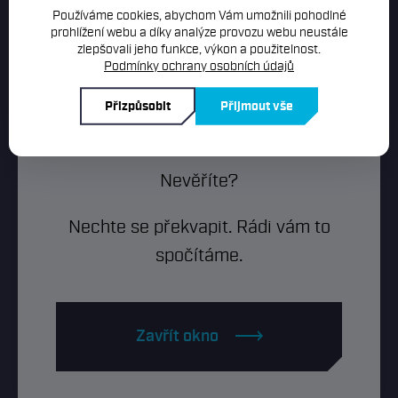
Používáme cookies, abychom Vám umožnili pohodlné
prohlížení webu a díky analýze provozu webu neustále
zlepšovali jeho funkce, výkon a použitelnost.
Podmínky ochrany osobních údajů
Lepší dražší hypotéka a levnější
nemovitost než levná hypotéka a
Přizpůsobit
Přijmout vše
drahá nemovitost.
Nevěříte?
SPOLUPRÁCE S NAŠÍM HYPOTEČNÍM SPECIALISTOU
Nechte se překvapit. Rádi vám to
spočítáme.
Proces vyřízení hypotéky
online
Zavřít okno
Naším cílem je Vám celý proces sjednání
hypotečního úvěru co nejvíce usnadnit. Proto jsme