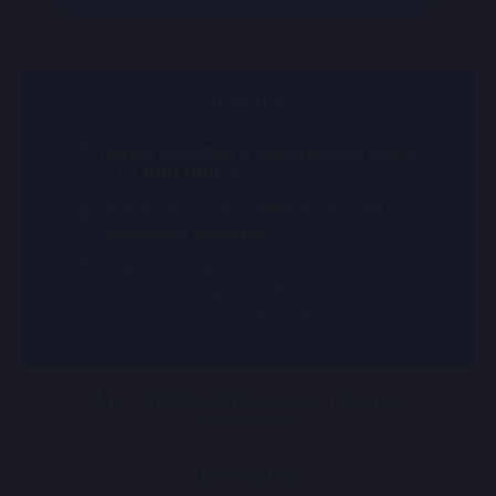
VÝHODY
Odhad ZDARMA u hypotečních úvěrů
od 4 000 000 Kč.
Získáte srovnání nejen sazby, ale i
veškerých poplatků.
Hypotéka "DOPŘEDU"
získejte hypotéku dřív, než si
vyberete nemovitost - více ZDE.
RÁDI VÁM POMŮŽEME S VYŘÍZENÍM
HYPOTÉKY
Jan Škarban