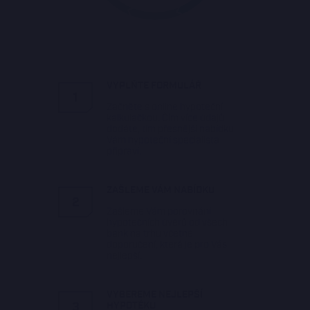
2. krok: Srovnání hypoték
Poskytneme Vám tedy srovnání hypoték, které je
VYPLŇTE FORMULÁŘ
1
založeno nejen na nejnižší úrokové sazbě, ale
Začněte s online hypoteční
zohledňuje přesně Vaší situaci a veškeré náklady s
kalkulačkou. Čím více údajů
dodáte, tím přesnější nabídku
hypotékou spojené.
Vám hypoteční specialista
připraví.
3. krok: Výběr nejlepší hypotéky
ZAŠLEME VÁM NABÍDKU
2
Zašleme Vám porovnání
Společně s naším hypotečním specialistou
hypotečních úvěrů od všech
bank na trhu včetně
vyberete tu nejlepší hypotéku pro Vás.
doporučení, která je pro Vás
nejlepší.
4. krok: Proces schvalování
VYBEREME NEJLEPŠÍ
hypotéky
3
HYPOTÉKU