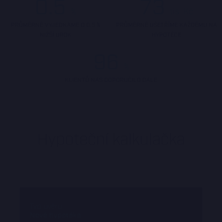
0.5
73
%
tis. Kč
PRŮMĚRNĚ VYJEDNÁME O 0,5 %
PRŮMĚRNĚ UŠETŘÍME KAŽDÉMU NA
NIŽŠÍ ÚROK
HYPOTÉCE
96
%
KLIENTŮ NÁS DOPORUČILO DÁLE
Hypoteční kalkulačka
Typ úvěru
Nová hypotéka