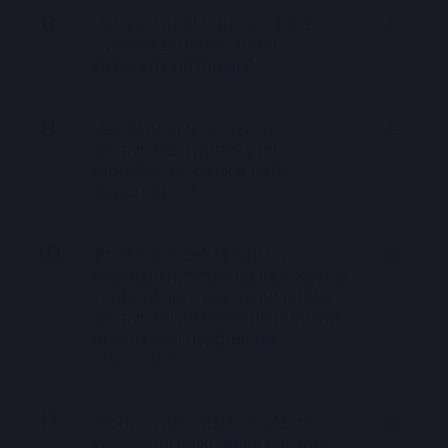
8
Jaký je rozdíl mezi tím, když
vyplním zkrácený nebo
rozšířený formulář?
9
Jak dlouho trvá, než mi
porovnáte hypotéky od
jednotlivých bank a dáte
doporučení?
10
Proč mám čekat 24h na
srovnání hypoték od vás, když si
můžu během pár minut udělat
porovnání na kterémkoli online
srovnávači hypoték na
internetu?
11
Mohu využít vaší komplexní
hypoteční kalkulačky bez toho,