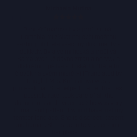
Míchaela Mutina
Paní Krčmářová byla profesionál.
Pomohla mi získat nejlepší možnou
sazbu, pohlídala všechny dokumenty a
doklady. Byla velmi lidská a trpělivá.
Sama bych už dávno ztratila nervy. Je
diskrétní trpělivá a lidská. Určitě je to
člověk na svém místě :-) (Translated by
Google) Mrs. Krčmářová was a
professional. She helped me get the best
possible rate, took care of all the
documents and evidence. She was very
human and patient. I would have lost my
temper long ago. She is discreet, patient
and human. She is definitely a person in
her place :-)