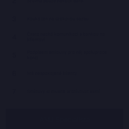
2
Srovná pouze několik bank
3
Kouká jen na úrokovou sazbu
Často nechá komunikaci s bankou na
4
klientovi
Podpisem smlouvy pro něj spolupráce
5
končí
6
Má nespokojené klienty
7
Smlouvy si musíte archivovat sami
AMJ Specialista