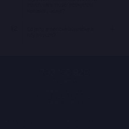
abych vám musel poskytnou
kontaktní údaje?
12
Co je to americká hypotéka a
kdy ji využít?
733 150 920
info@amj.cz
Hradecká 2526/3
130 00, Praha 3 - Vinohrady
Česká republika
Hypotéky
Účetnictví