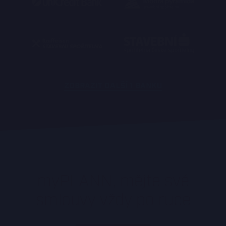
ZOBRAZIT DALŠÍ 1 BANKU
myPLANN, mějte své
smlouvy vždy po ruce