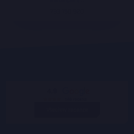
skarban@amj.cz
733 150 920
4.9
146 recenzí
Všechny recenze