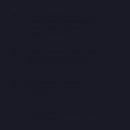
4
Poskytujete i komplexní
poradenství v oblasti osobních
financí nebo řešíte pouze
hypoteční úvěry?
5
Mohu s vámi řešit i další oblasti
jako je pojištění či investice.
nebo řešíte pouze hypotéky?
6
Proč sjednat hypotéku u nás, v
čem se lišíte od jiných
poradců?
7
Můžu sjednat hypotéku online
po internetu?