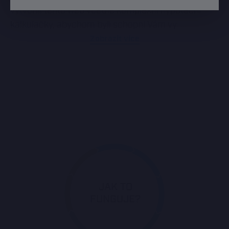
vytvořili tento web včetně komplexní hypoteční
kalkulačky, abychom byli schopni Vám vyřídit celou
hypotéku online, tedy provést Vás celým procesem
Zobrazit více
vyřizování hypotečního úvěru bez nutnosti
návštěvy jak naší, tak bankovní pobočky.
1. krok: Hypoteční kalkulačka
Vyplnění hypoteční kalkulačky online. Naše
hypoteční kalkulačka Vám dá představu o tom, jak
?
vysokou úrokovou sazbu a splátku hypotéky
můžete očekávat. Poté máte možnost vyplnit
formulář s údaji, které naši hypoteční specialisté
JAK TO
FUNGUJE?
potřebují pro přípravu podrobného srovnání
hypoték jednotlivých bank včetně doporučení té
pro Vás nejvýhodnější hypotéky.