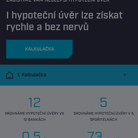
ZAJISTÍME VÁM NEJLEPŠÍ HYPOTEČNÍ ÚVĚR
I hypoteční úvěr lze získat
rychle a bez nervů
KALKULAČKA
1. Kalkulačka
12
5
SROVNÁME HYPOTEČNÍ ÚVĚRY VE
SROVNÁME HYPOTEČNÍ ÚVĚRY V 5
12 BANKÁCH
SPOŘITELNÁCH
0.5
73