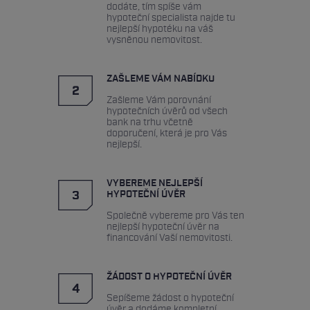
dodáte, tím spíše vám
úvěrů, které je založeno nejen na nejnižší úrokové
hypoteční specialista najde tu
nejlepší hypotéku na váš
sazbě, ale zohledňuje přesně Vaší situaci a veškeré
vysněnou nemovitost.
náklady s hypotečním úvěrem spojené.
ZAŠLEME VÁM NABÍDKU
2
3. krok: Výběr nejlepší hypoteční
Zašleme Vám porovnání
hypotečních úvěrů od všech
úvěr
bank na trhu včetně
doporučení, která je pro Vás
nejlepší.
Společně s naším hypotečním specialistou
vyberete ten nejlepší hypoteční úvěr pro Vás.
VYBEREME NEJLEPŠÍ
3
HYPOTEČNÍ ÚVĚR
4. krok: Proces schvalování
Společně vybereme pro Vás ten
nejlepší hypoteční úvěr na
hypotečního úvěru
financování Vaší nemovitosti.
ŽÁDOST O HYPOTEČNÍ ÚVĚR
Náš hypoteční specialista Vám připraví úvěrovou
4
Sepíšeme žádost o hypoteční
žádost u dané banky a provede Vás celým
úvěr a dodáme kompletní