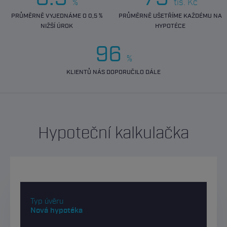
%
tis. Kč
PRŮMĚRNĚ VYJEDNÁME O 0,5 %
PRŮMĚRNĚ UŠETŘÍME KAŽDÉMU NA
NIŽŠÍ ÚROK
HYPOTÉCE
96
%
KLIENTŮ NÁS DOPORUČILO DÁLE
Hypoteční kalkulačka
Typ úvěru
Nová hypotéka