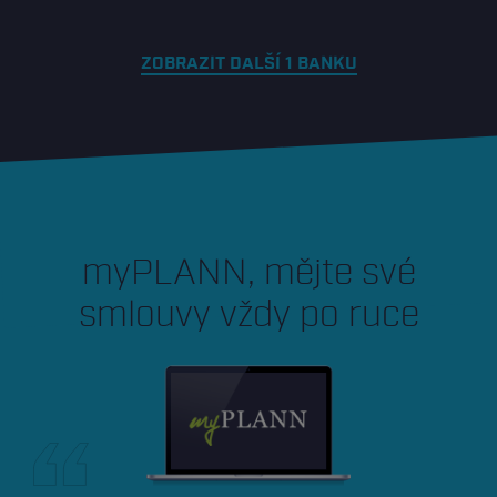
ZOBRAZIT DALŠÍ 1 BANKU
myPLANN, mějte své
smlouvy vždy po ruce