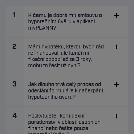
1
K čemu je dobré mít smlouvu o
hypotečním úvěru v aplikaci
myPLANN?
2
Mám hypotéku, kterou bych rád
refinancoval, ale končí mi
fixační období až za 3 roky,
mohu to řešit už nyní?
3
Jak dlouho trvá celý proces od
odeslání formuláře k načerpání
hypotečního úvěru?
4
Poskytujete i komplexní
poradenství v oblasti osobních
financí nebo řešíte pouze