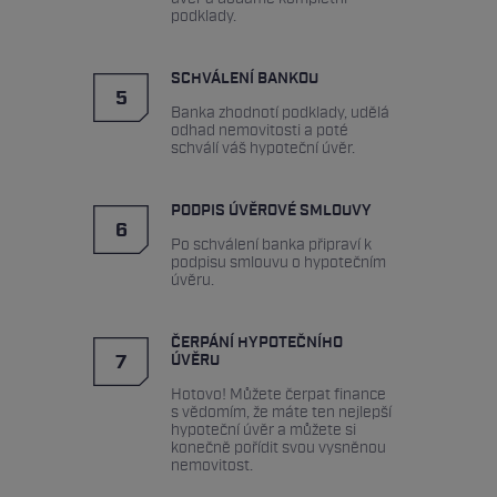
podklady.
procesem schvalování hypotečního úvěru.
5. krok: Podpis smlouvy o
SCHVÁLENÍ BANKOU
5
hypotečním úvěru
Banka zhodnotí podklady, udělá
odhad nemovitosti a poté
schválí váš hypoteční úvěr.
Zvolíte si pobočku dané banky, kde budete chtít
PODPIS ÚVĚROVÉ SMLOUVY
podepsat smlouvu o hypotečním úvěru.
6
Po schválení banka připraví k
podpisu smlouvu o hypotečním
6. krok: Čerpání hypotečního
úvěru.
úvěru
ČERPÁNÍ HYPOTEČNÍHO
7
ÚVĚRU
Po podpisu smlouvy o hypotečním úvěru spolu s
Hotovo! Můžete čerpat finance
naším hypotečním specialistou doložíte bance
s vědomím, že máte ten nejlepší
hypoteční úvěr a můžete si
podklady potřebné pro čerpání.
konečně pořídit svou vysněnou
nemovitost.