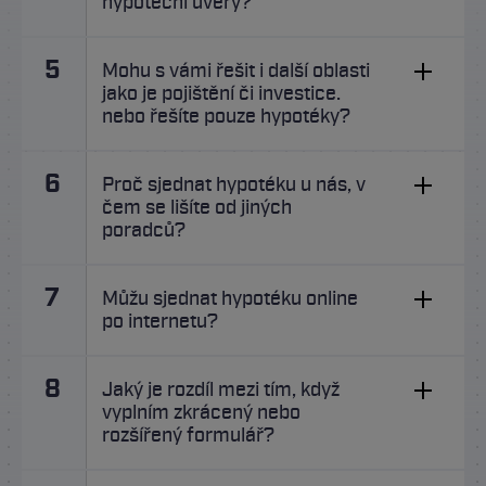
hypoteční úvěry?
5
Mohu s vámi řešit i další oblasti
jako je pojištění či investice.
nebo řešíte pouze hypotéky?
6
Proč sjednat hypotéku u nás, v
čem se lišíte od jiných
poradců?
7
Můžu sjednat hypotéku online
po internetu?
8
Jaký je rozdíl mezi tím, když
vyplním zkrácený nebo
rozšířený formulář?