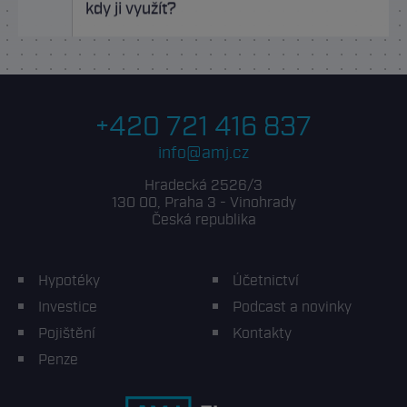
kdy ji využít?
+420 721 416 837
info@amj.cz
Hradecká 2526/3
130 00, Praha 3 - Vinohrady
Česká republika
Hypotéky
Účetnictví
Investice
Podcast a novinky
Pojištění
Kontakty
Penze