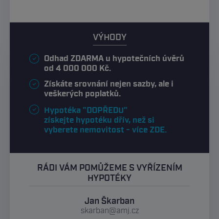
VÝHODY
Odhad ZDARMA u hypotečních úvěrů
od 4 000 000 Kč.
Získáte srovnání nejen sazby, ale i
veškerých poplatků.
Hypotéka "DOPŘEDU"
získejte hypotéku dřív, než si
vyberete nemovitost - více ZDE.
RÁDI VÁM POMŮŽEME S VYŘÍZENÍM
HYPOTÉKY
Jan Škarban
skarban@amj.cz