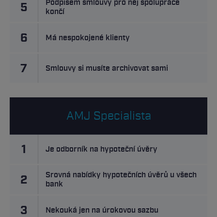
Podpisem smlouvy pro něj spolupráce
5
končí
6
Má nespokojené klienty
7
Smlouvy si musíte archivovat sami
AMJ Specialista
1
Je odborník na hypoteční úvěry
Srovná nabídky hypotečních úvěrů u všech
2
bank
3
Nekouká jen na úrokovou sazbu